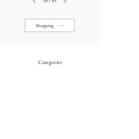
78
/
91
Shopping
Categories
Table
Cabinet
Light
Chair
Mirror
Showcase