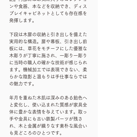
ンや食器、本などを収納でき、ディス
プレイキャビネットとしても存在感を
発揮します。
下段は木扉の収納と引き出しを備えた
実用的な構造。扉や幕板、引き出し前
板には、草花をモチーフにした優雅な
木彫りが丁寧に施され、一彫り一彫り
に当時の職人の確かな技術が感じられ
ます。機械加工では表現できない、柔
らかな陰影と温もりは手仕事ならでは
の魅力です。
年月を重ねた木肌は深みのある飴色へ
と変化し、使い込まれた質感が家具全
体に豊かな表情を与えています。取っ
手や金具にも古い鉄製パーツが残さ
れ、木と金属が織りなす素朴な風合い
も見どころのひとつです。