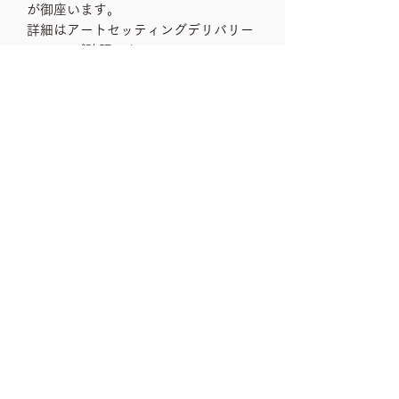
が御座います。
詳細はアートセッティングデリバリー
HPにてご確認下さい。
沖縄、北海道、その他離島など、遠い
エリアへの配送は別途配送手数料など
がかかってくる場合、もしくは配送不
可の場合が御座います。また不明点は
お問い合わせ下さいませ。
shipping rank
O
note
→送料一覧
古いお品物ですので、ダメージや汚れな
size
どは、ご利用ガイドをチェック頂き、気
になる箇所はお問い合わせ下さいませ。
全体横（下段部分）99㎝、全体横（上段
→ご利用ガイド
部分）87.5㎝、奥行き48㎝（下段部
分）、奥行き42㎝（上段部分）全体高さ