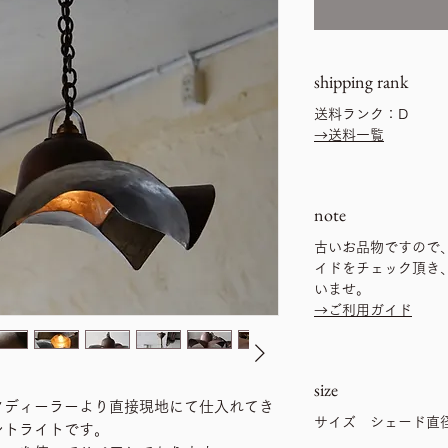
shipping rank
送料ランク：D
→送料一覧
note
古いお品物ですので
イドをチェック頂き
いませ。
→ご利用ガイド
size
クディーラーより直接現地にて仕入れてき
サイズ シェード直径
ントライトです。