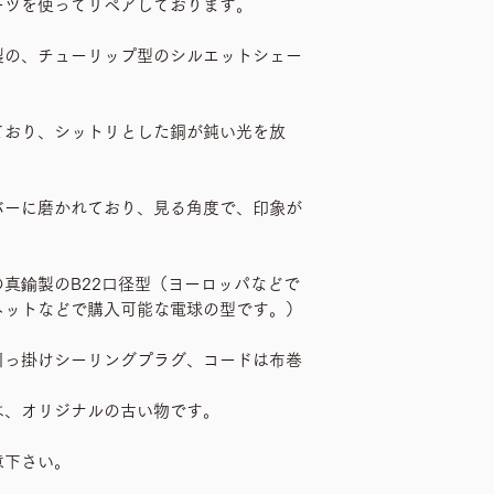
ーツを使ってリペアしております。
製の、チューリップ型のシルエットシェー
ており、シットリとした銅が鈍い光を放
バーに磨かれており、見る角度で、印象が
真鍮製のB22口径型（ヨーロッパなどで
ネットなどで購入可能な電球の型です。）
引っ掛けシーリングプラグ、コードは布巻
は、オリジナルの古い物です。
意下さい。