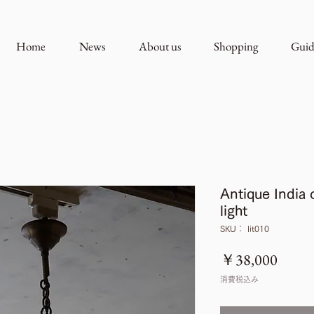
Home
News
About us
Shopping
Guid
Antique India 
light
SKU： lit010
価
￥38,000
格
消費税込み