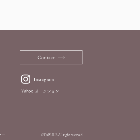
Contact
Instagram
Yahoo オークション
©TABULE All right reserved
シー