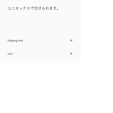
ユニセックスで付けられます。
shipping rank
送料ランク：A
note
→送料一覧
古いお品物ですので、ダメージや汚れな
size
どは、ご利用ガイドをチェック頂き、気
になる箇所はお問い合わせ下さいませ。
サイズ 全長9㎝
→ご利用ガイド