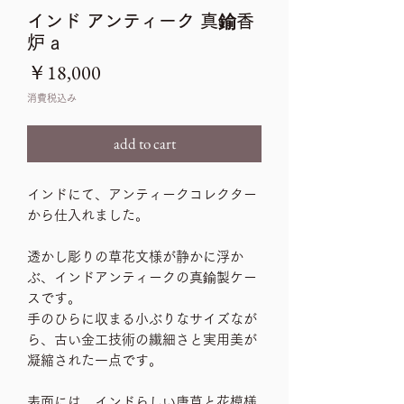
インド アンティーク 真鍮香
炉 a
価
￥18,000
格
消費税込み
add to cart
インドにて、アンティークコレクター
から仕入れました。
透かし彫りの草花文様が静かに浮か
ぶ、インドアンティークの真鍮製ケー
スです。
手のひらに収まる小ぶりなサイズなが
ら、古い金工技術の繊細さと実用美が
凝縮された一点です。
表面には、インドらしい唐草と花模様