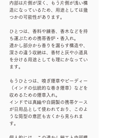
内部は片側が深く、もう片側が浅い構
造になっているため、用途としては幾
つかの可能性があります。
ひとつは、香料や練香、香木などを持
ち運ぶための携帯香炉・香入れ。
透かし部分から香りを漏らす構造や、
深さの違う収納は、香材と灰や小道具
を分ける用途としても理にかなってい
ます。
もうひとつは、嗅ぎ煙草やビーディー
（インドの伝統的な巻き煙草）などを
収めるための煙草入れ。
インドでは真鍮や白銅製の携帯ケース
が日用品として使われており、このよ
うな筒型の意匠も古くから見られま
す。
個人的には、この透かし細工と内部構