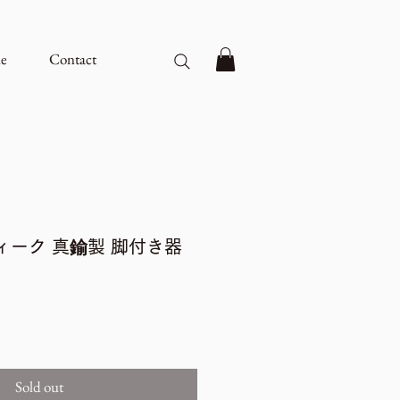
e
Contact
ィーク 真鍮製 脚付き器
Sold out