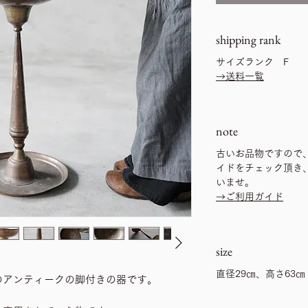
shipping rank
サイズランク F
→送料一覧
note
古いお品物ですので
イドをチェック頂き
いませ。
→ご利用ガイド
size
直径29㎝、高さ63㎝
のアンティークの脚付きの器です。