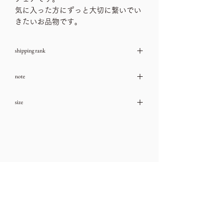
気に入った方にずっと大切に繋いでい
きたいお品物です。
shipping rank
J
note
→送料一覧
古いお品物ですので、ダメージや汚れな
size
どは、ご利用ガイドをチェック頂き、気
になる箇所はお問い合わせ下さいませ。
サイズ 座面横（最大部分）50㎝、座面
→ご利用ガイド
奥行き45㎝、床から座面約50㎝、床から
背もたれ92㎝