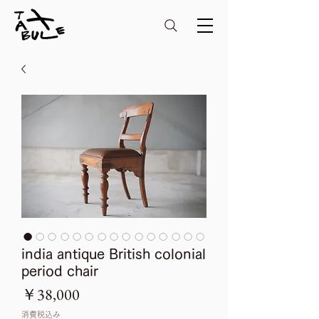
india antique British colonial
period chair
価
￥38,000
格
消費税込み