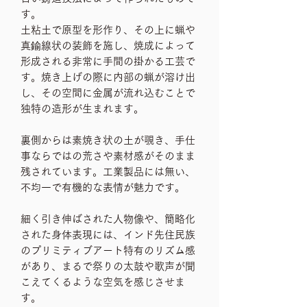
す。
土粘土で原型を形作り、その上に蝋や
真鍮線状の装飾を施し、焼成によって
形成される非常に手間の掛かる工芸で
す。焼き上げの際に内部の蝋が溶け出
し、その空間に金属が流れ込むことで
独特の造形が生まれます。
裏側からは素焼き状の土が覗き、手仕
事ならではの荒さや素材感がそのまま
残されています。工業製品には無い、
不均一で有機的な表情が魅力です。
細く引き伸ばされた人物像や、簡略化
された身体表現には、インド先住民族
のプリミティブアート特有のリズム感
があり、まるで祭りの太鼓や歌声が聞
こえてくるような空気を感じさせま
す。