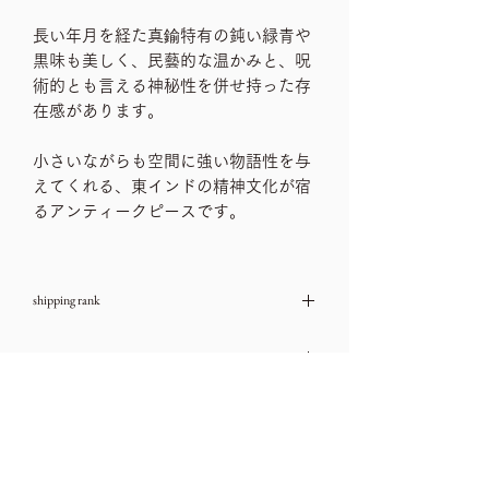
長い年月を経た真鍮特有の鈍い緑青や
黒味も美しく、民藝的な温かみと、呪
術的とも言える神秘性を併せ持った存
在感があります。
小さいながらも空間に強い物語性を与
えてくれる、東インドの精神文化が宿
るアンティークピースです。
shipping rank
サイズランク A
note
→送料一覧
古いお品物ですので、ダメージや汚れな
size
どは、ご利用ガイドをチェック頂き、気
になる箇所はお問い合わせ下さいませ。
全高6.5㎝
→ご利用ガイド