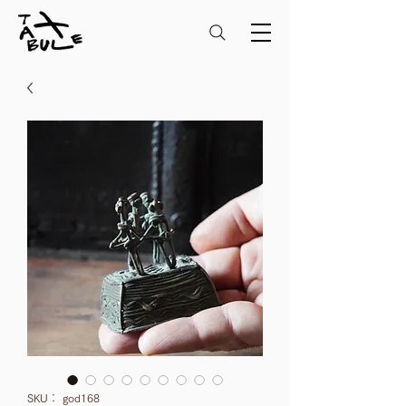
SKU： god168