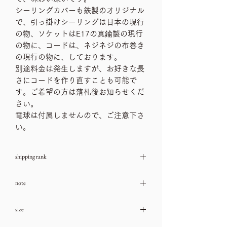
シーリングカバーも鉄製のオリジナル
で、引っ掛けシーリングは日本の現行
の物、ソケットはE17の真鍮製の現行
の物に、コードは、ネジネジの布巻き
の現行の物に、しております。
別途料金は発生しますが、お好きな長
さにコードを作り直すことも可能で
す。ご希望の方は落札後お知らせくだ
さい。
電球は付属しませんので、ご注意下さ
い。
shipping rank
送料ランク：D
note
→送料一覧
古いお品物ですので、ダメージや汚れな
size
どは、ご利用ガイドをチェック頂き、気
になる箇所はお問い合わせ下さいませ。