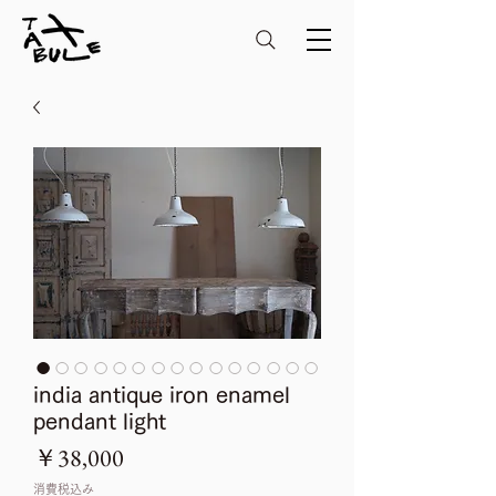
india antique iron enamel
pendant light
価
￥38,000
格
消費税込み