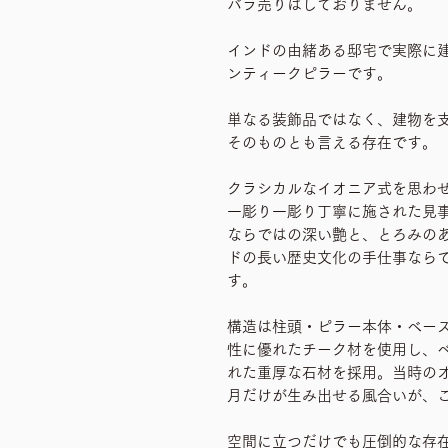
バラ売りはしておりません。
インドの由緒ある邸宅で実際に
ンティークピラーです。
単なる装飾品ではなく、建物を
そのものとも言える存在です。
クラシカルなイオニア式を思わ
一彫り一彫り丁寧に施された見
ならではの深い艶と、とろみの
ドの長い歴史文化の手仕事なら
す。
構造は柱頭・ピラー本体・ベー
性に優れたチーク材を使用し、
れた重厚な石材を採用。当時の
月だけが生み出せる風合いが、
空間に立つだけでも圧倒的な存