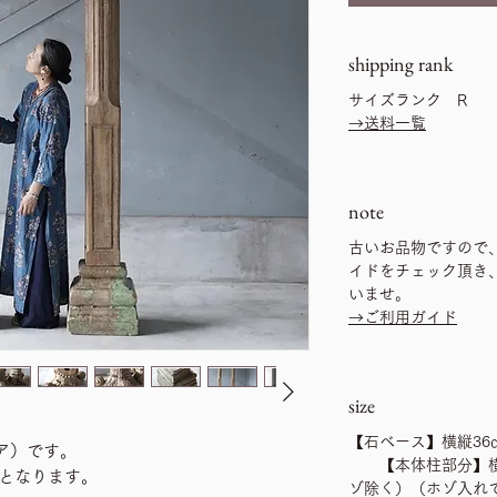
shipping rank
サイズランク R
→送料一覧
note
古いお品物ですので
イドをチェック頂き
いませ。
→ご利用ガイド
size
【石ベース】横縦36㎝
ア）です。
【本体柱部分】横縦1
となります。
ゾ除く）（ホゾ入れて