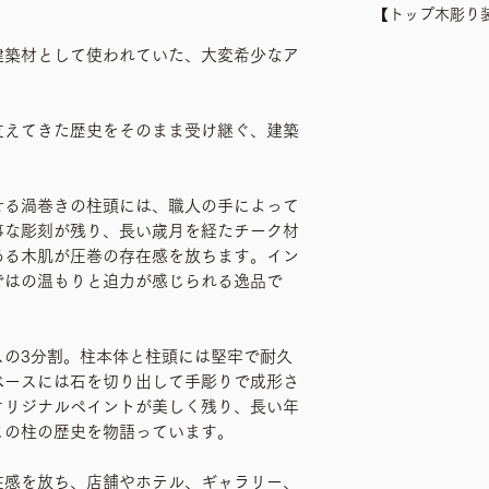
【トップ木彫り装飾
建築材として使われていた、大変希少なア
支えてきた歴史をそのまま受け継ぐ、建築
せる渦巻きの柱頭には、職人の手によって
事な彫刻が残り、長い歳月を経たチーク材
ある木肌が圧巻の存在感を放ちます。イン
ではの温もりと迫力が感じられる逸品で
スの3分割。柱本体と柱頭には堅牢で耐久
ベースには石を切り出して手彫りで成形さ
オリジナルペイントが美しく残り、長い年
この柱の歴史を物語っています。
在感を放ち、店舗やホテル、ギャラリー、