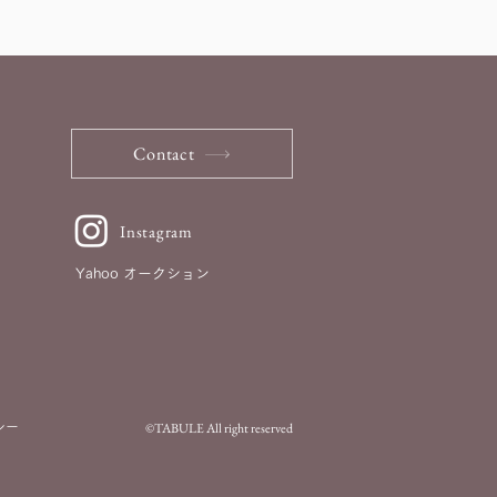
Contact
Instagram
Yahoo オークション
©TABULE All right reserved
シー