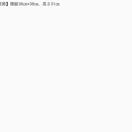
】横縦38㎝×38㎝、高さ31㎝