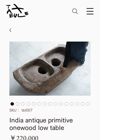
SKU： tbl007
India antique primitive
onewood low table
価
￥220,000