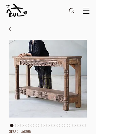
SKU： tbl065