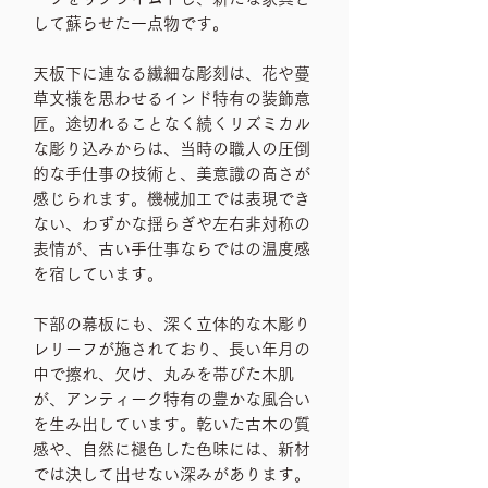
して蘇らせた一点物です。
天板下に連なる繊細な彫刻は、花や蔓
草文様を思わせるインド特有の装飾意
匠。途切れることなく続くリズミカル
な彫り込みからは、当時の職人の圧倒
的な手仕事の技術と、美意識の高さが
感じられます。機械加工では表現でき
ない、わずかな揺らぎや左右非対称の
表情が、古い手仕事ならではの温度感
を宿しています。
下部の幕板にも、深く立体的な木彫り
レリーフが施されており、長い年月の
中で擦れ、欠け、丸みを帯びた木肌
が、アンティーク特有の豊かな風合い
を生み出しています。乾いた古木の質
感や、自然に褪色した色味には、新材
では決して出せない深みがあります。