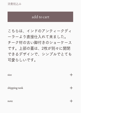
格
消費税込み
add to cart
こちらは、インドのアンティークディ
ーラーより直接仕入れて来ました。
チーク材の古い脚付きのショーケース
です。上部の蓋は、2枚が別々に開閉
できるデザインで、シンプルでとても
可愛らしいです。
size
横91㎝、奥行き31.3㎝、高さ39㎝
shipping rank
SIZE H
note
→送料一覧
古いお品物ですので、ダメージや汚れな