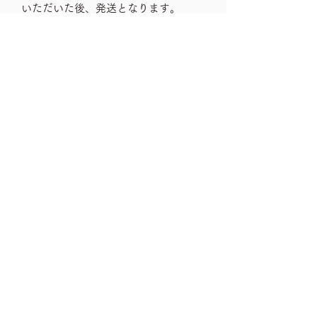
いただいた後、発送となります。
事前に配送料金を知りたい場合には、
お住いの住所を明記の上、お問い合わ
せくださいませ。
shipping rank
サイズランク R
note
→送料一覧
古いお品物ですので、ダメージや汚れな
size
どは、ご利用ガイドをチェック頂き、気
になる箇所はお問い合わせ下さいませ。
横40㎝、高さ75㎝、奥行き22㎝
→ご利用ガイド