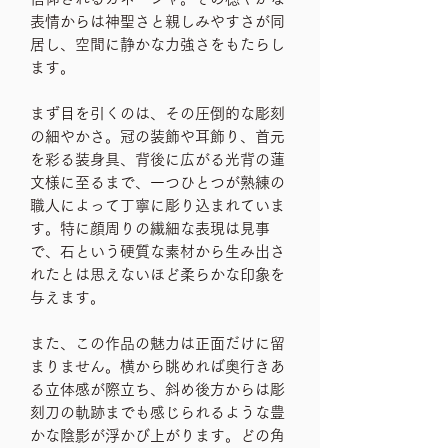
表情からは神聖さと親しみやすさが同
居し、空間に静かな力強さをもたらし
ます。
まず目を引くのは、その圧倒的な彫刻
の細やかさ。冠の装飾や耳飾り、首元
を彩る装身具、背後に広がる光背の蓮
文様に至るまで、一つひとつが熟練の
職人によって丁寧に彫り込まれていま
す。特に顔周りの繊細な表現は見事
で、石という硬質な素材から生み出さ
れたとは思えないほど柔らかな印象を
与えます。
また、この作品の魅力は正面だけに留
まりません。横から眺めれば奥行きあ
る立体感が際立ち、斜め後方からは彫
刻刀の軌跡までも感じられるような豊
かな陰影が浮かび上がります。どの角