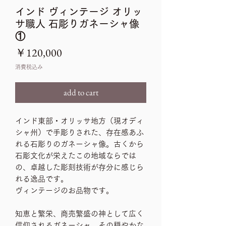
インド ヴィンテージ オリッ
サ職人 石彫りガネーシャ像
①
価
￥120,000
格
消費税込み
add to cart
インド東部・オリッサ地方（現オディ
シャ州）で手彫りされた、存在感あふ
れる石彫りのガネーシャ像。古くから
石彫文化が栄えたこの地域ならでは
の、卓越した彫刻技術が存分に感じら
れる逸品です。
ヴィンテージのお品物です。
知恵と繁栄、商売繁盛の神として広く
信仰されるガネーシャ。その穏やかな