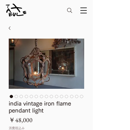
india vintage iron flame
pendant light
価
￥48,000
格
消費税込み