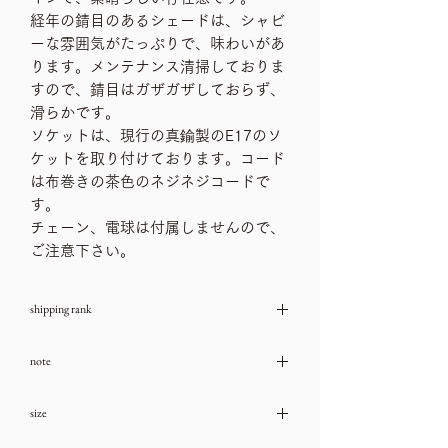
経年の錆目のあるシェードは、シャビ
ーな雰囲気がたっぷりで、味わいがあ
ります。メンテナンス清掃しておりま
すので、錆目はガザガザしておらず、
滑らかです。
ソケットは、現行の真鍮製のE17のソ
ケットを取り付けております。コード
は布巻きの茶色のネジネジコードで
す。
チェーン、電球は付属しませんので、
ご注意下さい。
shipping rank
送料ランク：H
note
→送料一覧
古いお品物ですので、ダメージや汚れな
size
どは、ご利用ガイドをチェック頂き、気
になる箇所はお問い合わせ下さいませ。