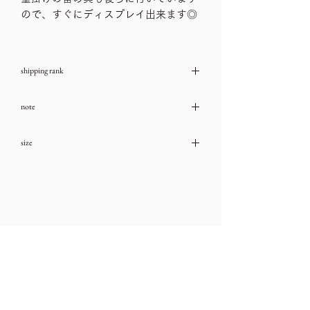
ので、すぐにディスプレイ出来ます◎
shipping rank
サイズランク A
note
→送料一覧
古いお品物ですので、ダメージや汚れな
size
どは、ご利用ガイドをチェック頂き、気
になる箇所はお問い合わせ下さいませ。
縦23㎝、横14.7㎝、厚み1.2㎝
→ご利用ガイド