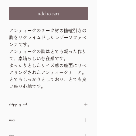
add to cart
アンティークのチーク材の轆轤引きの
脚をリクライムドしたレザーソファベ
ンチです。
アンティークの脚はとても凝った作り
で、素晴らしい存在感です。
ゆったりとしたサイズ感の座面にリペ
アリングされたアンティークチェア。
とてもしっかりとしており、とても良
い座り心地です。
shipping rank
H
note
→送料一覧
古いお品物ですので、ダメージや汚れな
size