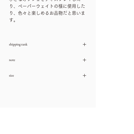
り、ペーパーウェイトの様に使用した
り、色々と楽しめるお品物だと思いま
す。
shipping rank
送料ランク：A
note
→送料一覧
古いお品物ですので、ダメージや汚れな
size
どは、ご利用ガイドをチェック頂き、気
になる箇所はお問い合わせ下さいませ。
直径12.8㎝、高さ15.8㎝
→ご利用ガイド