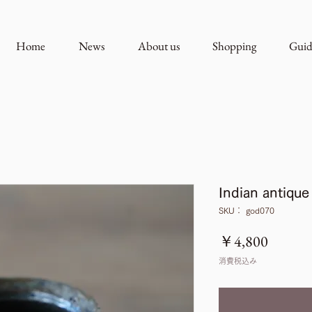
Home
News
About us
Shopping
Guid
Indian antique
SKU： god070
価
￥4,800
格
消費税込み