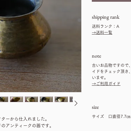
shipping rank
送料ランク：A
→送料一覧
note
古いお品物ですので
イドをチェック頂き
いませ。
→ご利用ガイド
size
サイズ 口直径7.7
クターから仕入れました。
ドのアンティークの器です。