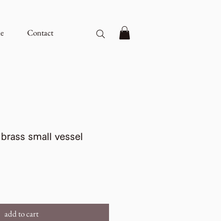
e
Contact
 brass small vessel
add to cart