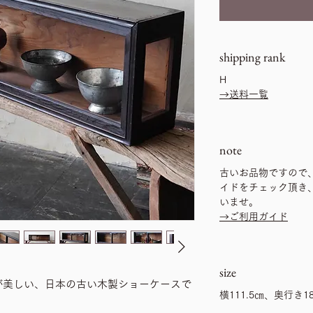
shipping rank
H
→送料一覧
note
古いお品物ですので
イドをチェック頂き
いませ。
→ご利用ガイド
size
が美しい、日本の古い木製ショーケースで
横111.5㎝、奥行き18