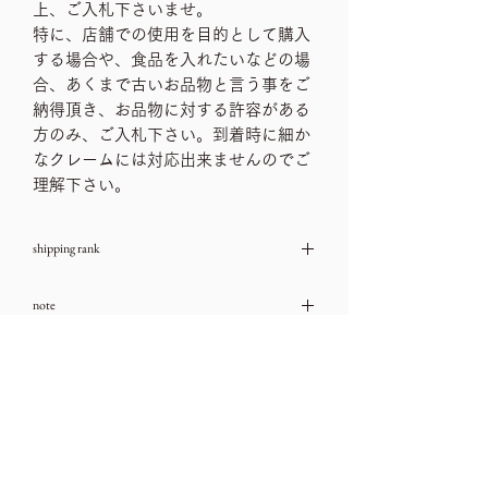
上、ご入札下さいませ。
特に、店舗での使用を目的として購入
する場合や、食品を入れたいなどの場
合、あくまで古いお品物と言う事をご
納得頂き、お品物に対する許容がある
方のみ、ご入札下さい。到着時に細か
なクレームには対応出来ませんのでご
理解下さい。
shipping rank
SIZE M
note
→送料一覧
古いお品物ですので、ダメージや汚れな
size
どは、ご利用ガイドをチェック頂き、気
になる箇所はお問い合わせ下さいませ。
サイズ 横127.5㎝、奥行き46.5㎝、高さ
こちらも経年のガラスの傷などが御座い
95.5㎝
ますが、古い物の味わいとしてご理解下
内寸棚板高さ上から26㎝、19.6㎝、21.2
さいませ。
㎝
配送時に、破損防止の為、マスキングテ