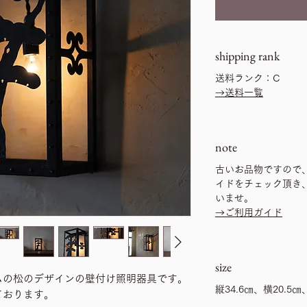
shipping rank
送料ランク：C
→送料一覧
note
古いお品物ですので
イドをチェック頂き
いませ。
→ご利用ガイド
size
ムの松のデザインの壁付け照明器具です。
縦34.6㎝、横20.5
ております。