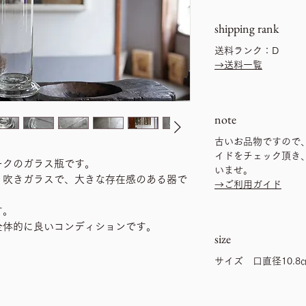
shipping rank
送料ランク：D
→送料一覧
note
古いお品物ですので
イドをチェック頂き
ークのガラス瓶です。
いませ。
、吹きガラスで、大きな存在感のある器で
→ご利用ガイド
す。
全体的に良いコンディションです。
size
サイズ 口直径10.8