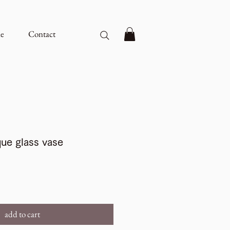
e
Contact
ue glass vase
add to cart