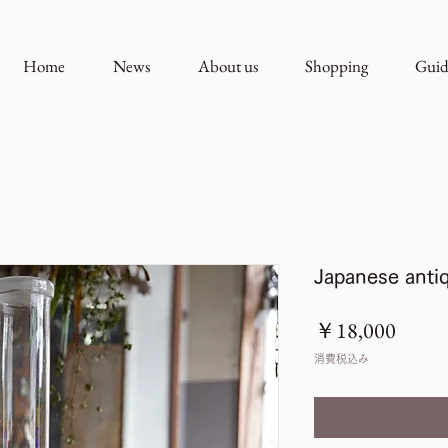
Home
News
About us
Shopping
Guid
Japanese antiq
価
￥18,000
格
消費税込み