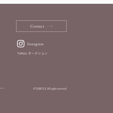
Contact
Instagram
Yahoo オークション
©TABULE All right reserved
シー