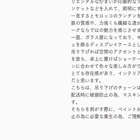
リエンタルな佇まいが印象的な
ソケットなどを入れて、照明に
一見するとモロッコのランタン
鉄の質感や、力強くも繊細な透
ークならではの魅力を感じさせ
一面、ガラス扉になっており、
ェを飾るディスプレイケースと
吊り下げれば空間のアクセント
を放ち、卓上に置けばショーケ
ンに合わせて色々な楽しみ方が
とても存在感があり、インテリ
だと思います。
こちらは、吊り下げのチェーン
配送時に破損防止の為、マスキ
す。
そちらを剥がす際に、ペイント
止の為に必要な養生の為、ご理