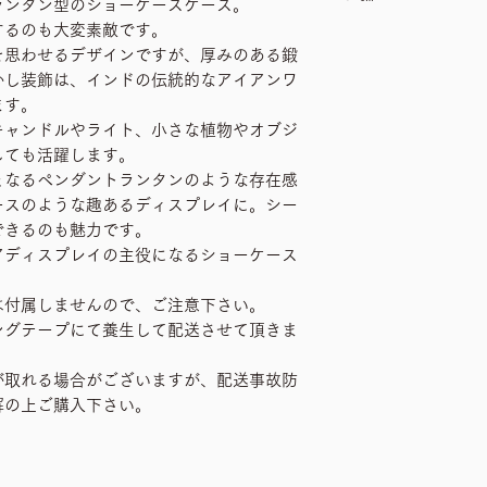
ランタン型のショーケースケース。
するのも大変素敵です。
を思わせるデザインですが、厚みのある鍛
かし装飾は、インドの伝統的なアイアンワ
ます。
キャンドルやライト、小さな植物やオブジ
しても活躍します。
となるペンダントランタンのような存在感
ースのような趣あるディスプレイに。シー
できるのも魅力です。
アディスプレイの主役になるショーケース
は付属しませんので、ご注意下さい。
ングテープにて養生して配送させて頂きま
が取れる場合がございますが、配送事故防
解の上ご購入下さい。