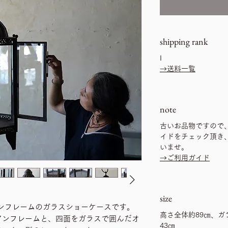
shipping rank
I
→送料一覧
note
古いお品物ですので
イドをチェック頂き
いませ。
→ご利用ガイド
size
ンフレームのガラスショーケースです。
高さ全体約89㎝、ガ
アンフレームと、四面をガラスで囲んだオ
43㎝