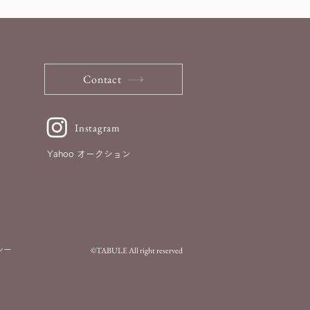
Contact
Instagram
Yahoo オークション
©TABULE All right reserved
シー