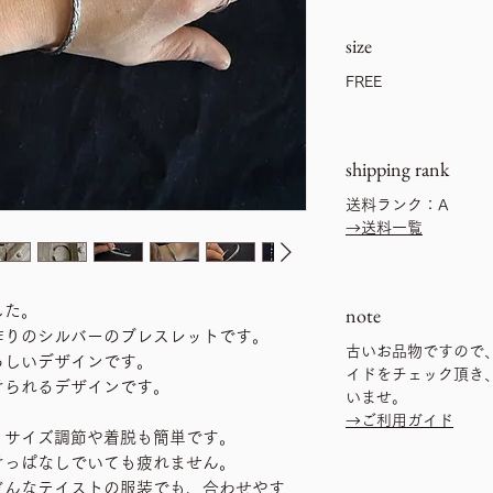
size
FREE
shipping rank
送料ランク：A
→送料一覧
した。
note
作りのシルバーのブレスレットです。
古いお品物ですので
らしいデザインです。
イドをチェック頂き
けられるデザインです。
いませ。
→ご利用ガイド
、サイズ調節や着脱も簡単です。
けっぱなしでいても疲れません。
どんなテイストの服装でも、合わせやす