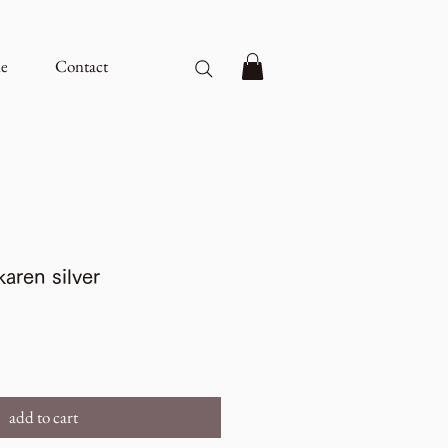
e
Contact
karen silver
add to cart