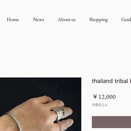
Home
News
About us
Shopping
Guid
thailand tribal 
価
￥12,000
格
消費税込み