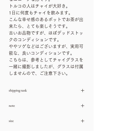
トルコの人はチャイが大好き。
1日に何度もチャイを飲みます。
こんな幸せ感のあるポットでお茶が出
来たら、とても楽しそうです。
古いお品物ですが、ほぼデッドストッ
クのコンディションです。
ややソゲなどはございますが、実用可
能な、良いコンディションです。
こちらは、参考としてチャイグラスを
一緒に撮影しましたが、グラスは付属
しませんので、ご注意下さい。
shipping rank
送料ランク：B
note
→送料一覧
古いお品物ですので、ダメージや汚れな
size
どは、ご利用ガイドをチェック頂き、気
になる箇所はお問い合わせ下さいませ。