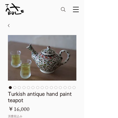
Turkish antique hand paint
teapot
価
￥16,000
格
消費税込み