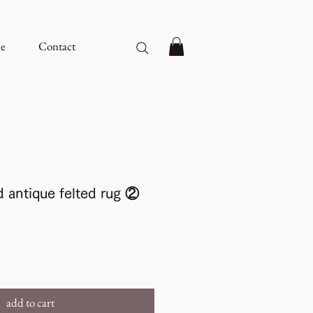
e
Contact
 antique felted rug ②
add to cart