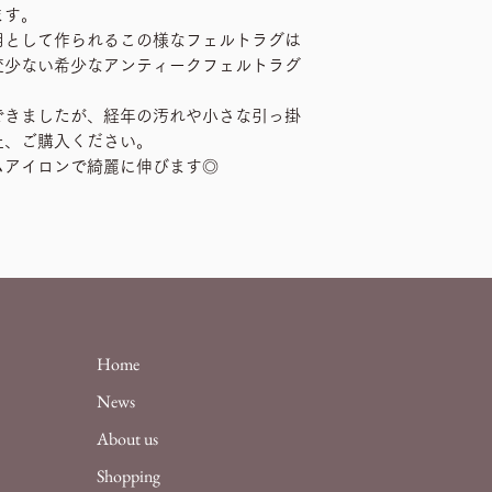
ます。
用として作られるこの様なフェルトラグは
変少ない希少なアンティークフェルトラグ
できましたが、経年の汚れや小さな引っ掛
上、ご購入ください。
ムアイロンで綺麗に伸びます◎
Home
News
About us
Shopping