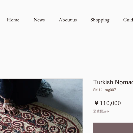
Home
News
About us
Shopping
Guid
Turkish Nomad
SKU： rug007
価
￥110,000
格
消費税込み