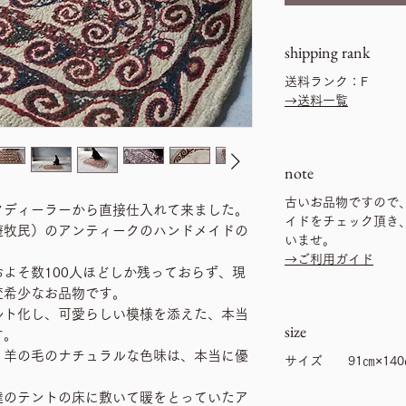
shipping rank
送料ランク：F
→送料一覧
note
古いお品物ですので
クディーラーから直接仕入れて来ました。
イドをチェック頂き
遊牧民）のアンティークのハンドメイドの
いませ。
→ご利用ガイド
よそ数100人ほどしか残っておらず、現
変希少なお品物です。
ルト化し、可愛らしい模様を添えた、本当
size
す。
、羊の毛のナチュラルな色味は、本当に優
サイズ 91㎝×140
達のテントの床に敷いて暖をとっていたア