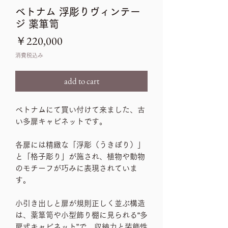
ベトナム 浮彫りヴィンテー
ジ 薬箪笥
価
￥220,000
格
消費税込み
add to cart
ベトナムにて買い付けて来ました、古
い多扉キャビネットです。
各扉には精緻な「浮彫（うきぼり）」
と「格子彫り」が施され、植物や動物
のモチーフが巧みに表現されていま
す。
小引き出しと扉が規則正しく並ぶ構造
は、薬箪笥や小型飾り棚に見られる“多
扉式キャビネット”で、収納力と装飾性