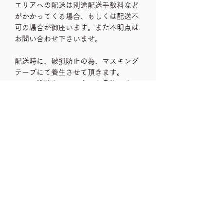
エリアへの配送は別途配送手数料など
がかかってくる場合、もしくは配送不
可の場合が御座います。また不明点は
お問い合わせ下さいませ。
配送時に、破損防止の為、マスキング
テープにて養生させて頂きます。
ペンキ塗装をしていないお品物ですの
で、マスキングテープを剥がす時に、
ペンキの剥げなどはありませんが、若
干テープが残ったり、外したりなどの
お手間が発生します。
ただ、お品物を破損なく配送する為に
は、必ず必要な梱包ですので、十分に
ご理解、ご納得の上、ご入札下さいま
せ。
shipping rank