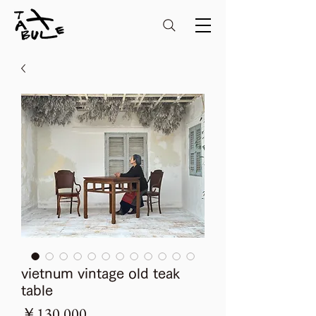
vietnum vintage old teak
table
価
￥130,000