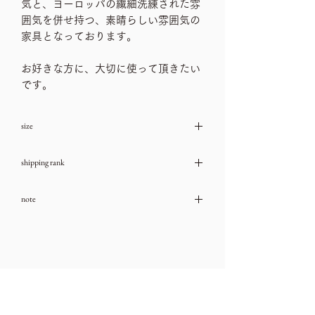
気と、ヨーロッパの繊細洗練された雰
囲気を併せ持つ、素晴らしい雰囲気の
家具となっております。
お好きな方に、大切に使って頂きたい
です。
size
SIZE 天板80㎝×80㎝、高さ80㎝
shipping rank
L
note
→送料一覧
古いお品物ですので、ダメージや汚れな
どは、ご利用ガイドをチェック頂き、気
になる箇所はお問い合わせ下さいませ。
→ご利用ガイド