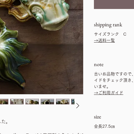
shipping rank
サイズランク C
→送料一覧
note
古いお品物ですので
イドをチェック頂き
いませ。
→ご利用ガイド
size
した。
全長27.5㎝