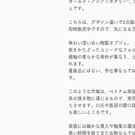
オールド・アジアンポタリー”、
ェです。
こちらは、デザイン違いで2点御
同時販売中ですので、気になる
味わい深い古い陶製オブジェ。
魚をかたどったユニークなフォ
緑釉の柔らかな発色が重なり、
れます。
量産品にはない、手仕事ならで
す。
このような作風は、ベトナム南
系の焼き物に通じるもので、実
じさせます。口元や底部の開口
も楽しいところです。
表面には細かな貫入や釉薬の濃
長い時間を経てきた古物ならで