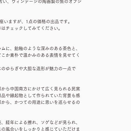
古い、ヴィンテージの陶器製の魚のオブジ
座いますが、1点の価格の出品です。
方はチェックしてみてください。
ルムに、飴釉のような深みのある茶色と、
どこか素朴で温かみのある表情を見せてく
はのゆらぎや大胆な造形が魅力の一点で
部から中国南方にかけて広く見られる民窯
用品や縁起物として作られていた背景も感
部から、かつての用途に思いを巡らせるの
淡、経年による擦れ、ソゲなどが見られ、
はの風合いをしっかりと感じていただけま