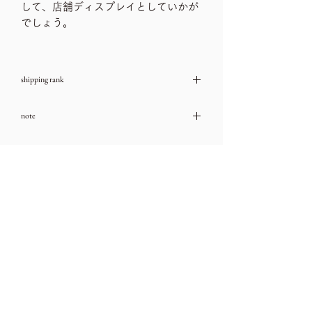
して、店舗ディスプレイとしていかが
でしょう。
shipping rank
サイズランク G
note
→送料一覧
古いお品物ですので、ダメージや汚れな
size
どは、ご利用ガイドをチェック頂き、気
になる箇所はお問い合わせ下さいませ。
全長56.5㎝
→ご利用ガイド