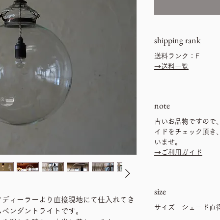
shipping rank
送料ランク：F
→送料一覧
note
古いお品物ですので
イドをチェック頂き
いませ。
→ご利用ガイド
size
クディーラーより直接現地にて仕入れてき
サイズ シェード直径
ムペンダントライトです。