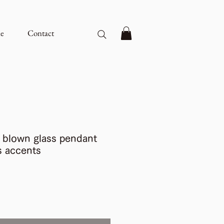
e
Contact
n blown glass pendant
ss accents