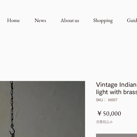
Home
News
About us
Shopping
Guid
Vintage India
light with bra
SKU： lit007
価
￥50,000
格
消費税込み