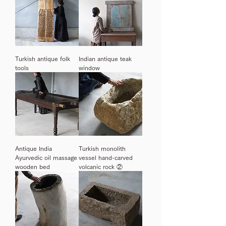
Turkish antique folk
Indian antique teak
tools
window
Antique India
Turkish monolith
Ayurvedic oil massage
vessel hand-carved
wooden bed
volcanic rock ②