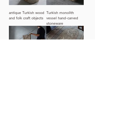
antique Turkish wood
Turkish monolith
and folk craft objects
vessel hand-carved
stoneware
Antique stone roofing
Tibetan vintage rugs
material for a house in
dragon&snowlion&pho
Cappadocia, Turkey
enix
2
/
4