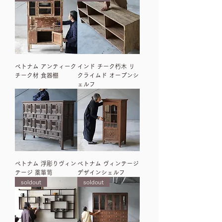
ベトナム アンティーク
インド チーク朽木 リ
チーク材 食器棚
クライムド オープンシ
ェルフ
ベトナム 浮彫りヴィン
ベトナム ヴィンテージ
テージ 薬箪笥
デザインシェルフ
soldout
soldout